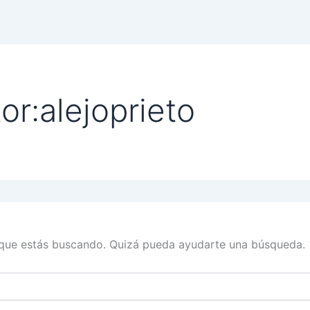
r:alejoprieto
que estás buscando. Quizá pueda ayudarte una búsqueda.